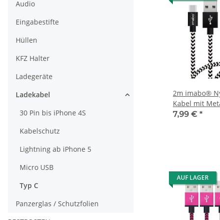
Audio
Eingabestifte
Hüllen
KFZ Halter
Ladegeräte
2m imabo® Ny
Ladekabel
Kabel mit Met
30 Pin bis iPhone 4S
Schnellladefu
7,99 €
*
Kabelschutz
Lightning ab iPhone 5
Micro USB
AUF LAGER
Typ C
Panzerglas / Schutzfolien