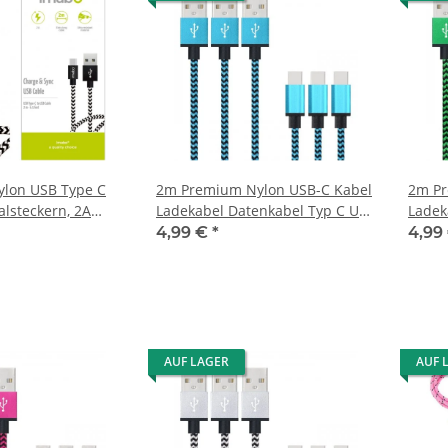
lon USB Type C
2m Premium Nylon USB-C Kabel
2m Pr
alsteckern, 2A
Ladekabel Datenkabel Typ C USB
Ladek
nktion
2.0 Blau
2.0 G
4,99 €
*
4,99
AUF LAGER
AUF 