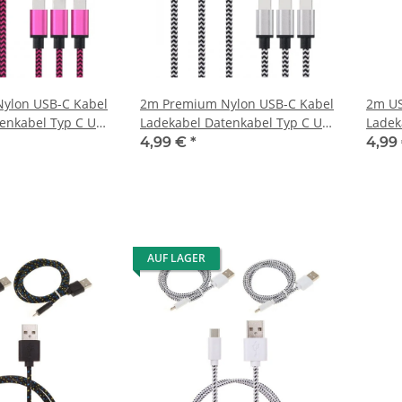
ylon USB-C Kabel
2m Premium Nylon USB-C Kabel
2m US
enkabel Typ C USB
Ladekabel Datenkabel Typ C USB
Ladek
2.0 Silber
2.0 R
4,99 €
*
4,99
AUF LAGER