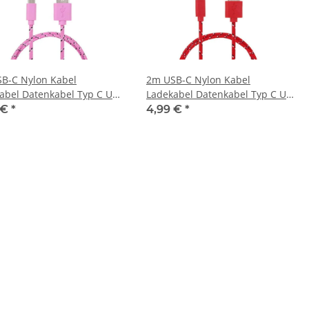
B-C Nylon Kabel
2m USB-C Nylon Kabel
abel Datenkabel Typ C USB
Ladekabel Datenkabel Typ C USB
osa
2.0 Rot
 €
*
4,99 €
*