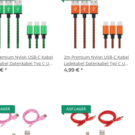
emium Nylon USB-C Kabel
2m Premium Nylon USB-C Kabel
abel Datenkabel Typ C USB
Ladekabel Datenkabel Typ C USB
rün
2.0 Orange
 €
*
4,99 €
*
LAGER
AUF LAGER