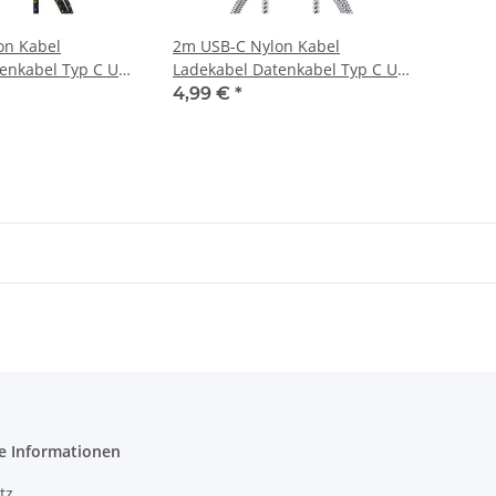
on Kabel
2m USB-C Nylon Kabel
enkabel Typ C USB
Ladekabel Datenkabel Typ C USB
2.0 Weiß
4,99 €
*
e Informationen
tz