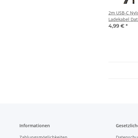
2m USB-C Nyl
Ladekabel Dat
2.0 Schwarz
4,99 €
*
Informationen
Gesetzlich
Zahlungsmöglichkeiten
Datenschu