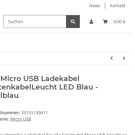
News
Kontakt
0,00 €
 Micro USB Ladekabel
tenkabelLeucht LED Blau -
lblau
elnummer:
20151130411
orie:
Micro USB
leuchtendes Ladekabel für alle Geräte mit Micro USB-Anschluss