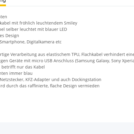
ung
aten
ekabel mit fröhlich leuchtendem Smiley
el selber leuchtet mit blauer LED
hes Design
r Smartphone, Digitalkamera etc
m
rtige Verarbeitung aus elastischem TPU, Flachkabel verhindert ei
gigen Geräte mit micro USB Anschluss (Samsung Galaxy, Sony Xperia,
 betrifft nur das Kabel
chten immer blau
r Netzstecker, KFZ-Adapter und auch Dockingstation
ird durch das raffinierte, flache Design vermieden