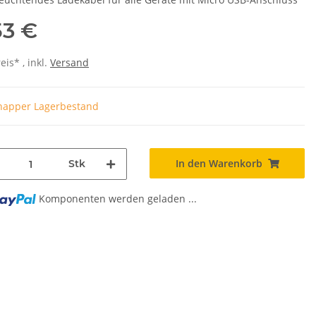
53 €
is* , inkl.
Versand
napper Lagerbestand
In den Warenkorb
Stk
Komponenten werden geladen ...
..