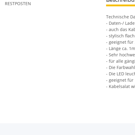
Beschreib
RESTPOSTEN
Technische D
- Daten-/ Lad
- auch das Kab
- stylisch flac
- geeignet fü
- Länge ca. 1
- Sehr hochwe
- für alle gän
- Die Farbwahl
- Die LED leu
- geeignet fü
- Kabelsalat w