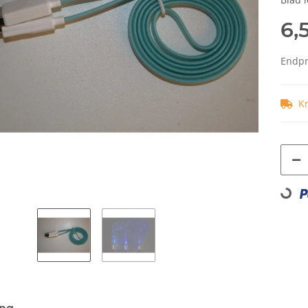
6,
Endpre
K
Loading.