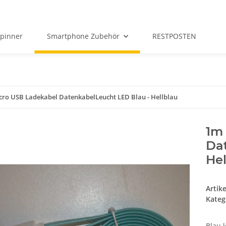
Spinner
Smartphone Zubehör
RESTPOSTEN
ro USB Ladekabel DatenkabelLeucht LED Blau - Hellblau
1m
Da
Hel
Artik
Kateg
Blau 