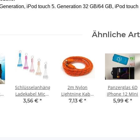
Generation, iPod touch 5. Generation 32 GB/64 GB, iPod touch 
Ähnliche Art
Schlüsselanhänger
2m Nylon
Panzerglas 6D
t
Ladekabel Micro
Lightning Kabel
iPhone 12 Mini
r
USB / iPhone
Ladekabel für
3,56 €
*
7,13 €
*
5,99 €
*
Lightning
original Apple
7
Metallic Rosé
iPhone SE 5 5S
xy
5C 6 6S 6+ 6S+ 7
e
7+ 8 X orange