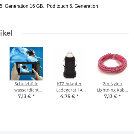
5. Generation 16 GB, iPod touch 6. Generation
ikel
Schutzhülle
KFZ Adapter
2m Nylon
wasserdicht
Ladegerät 1A
Lightning Kabel
Unterwasser
Zigarettenanzünder
Ladekabel für
7,13 €
*
4,75 €
*
7,13 €
*
Handy für
Universal
original
iPhone 5 6 7
Schwarz
AppleiPhone SE
Samsung Galaxy
5 5S 5C 6 6S 6+
S8 S7 Schwarz
6S+ 7 7+ 8 X
rosa