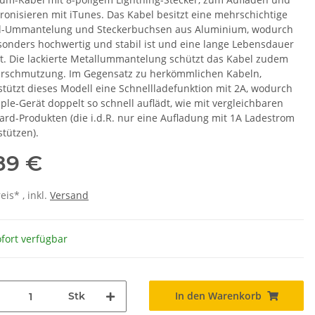
ronisieren mit iTunes. Das Kabel besitzt eine mehrschichtige
l-Ummantelung und Steckerbuchsen aus Aluminium, wodurch
sonders hochwertig und stabil ist und eine lange Lebensdauer
zt. Die lackierte Metallummantelung schützt das Kabel zudem
erschmutzung. Im Gegensatz zu herkömmlichen Kabeln,
stützt dieses Modell eine Schnellladefunktion mit 2A, wodurch
pple-Gerät doppelt so schnell auflädt, wie mit vergleichbaren
ard-Produkten (die i.d.R. nur eine Aufladung mit 1A Ladestrom
stützen).
,89 €
is* , inkl.
Versand
fort verfügbar
In den Warenkorb
Stk