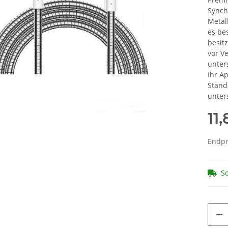
Synch
Metal
es be
besit
vor V
unter
Ihr A
Stand
unter
11
Endpre
So