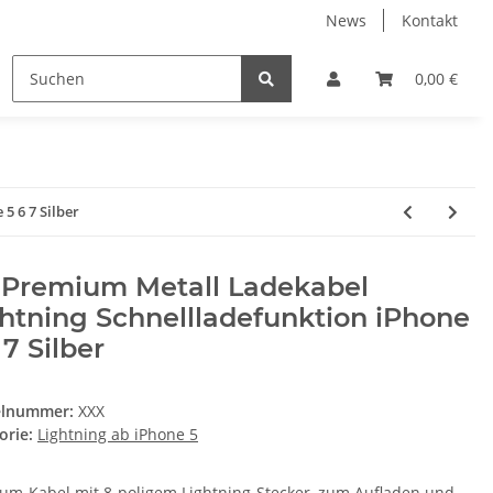
News
Kontakt
0,00 €
5 6 7 Silber
 Premium Metall Ladekabel
htning Schnellladefunktion iPhone
 7 Silber
elnummer:
XXX
orie:
Lightning ab iPhone 5
um-Kabel mit 8-poligem Lightning-Stecker, zum Aufladen und