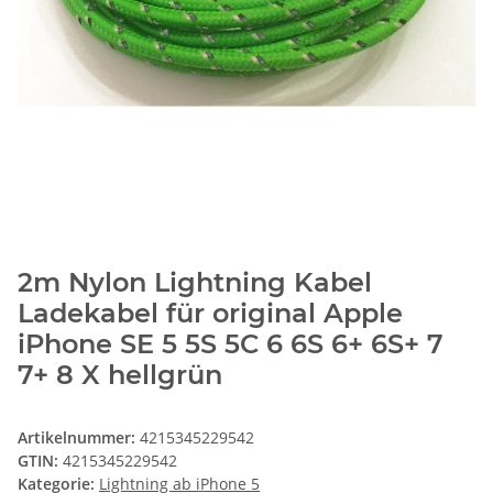
2m Nylon Lightning Kabel
Ladekabel für original Apple
iPhone SE 5 5S 5C 6 6S 6+ 6S+ 7
7+ 8 X hellgrün
Artikelnummer:
4215345229542
GTIN:
4215345229542
Kategorie:
Lightning ab iPhone 5