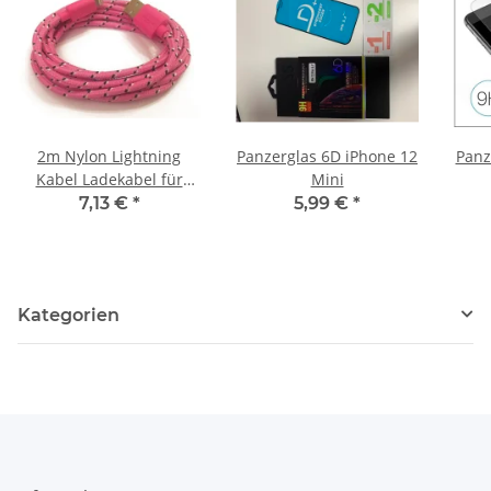
2m Nylon Lightning
Panzerglas 6D iPhone 12
Panz
Kabel Ladekabel für
Mini
original AppleiPhone SE
7,13 €
*
5,99 €
*
5 5S 5C 6 6S 6+ 6S+ 7 7+
8 X rosa
Kategorien