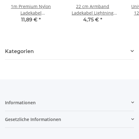
1m Premium Nylon
22 cm Armband
Uni
Ladekabel
Ladekabel Lightning
12
Magnetkupplung iPhone
iPhone SE 5 5S 5C 6 6S
11,89 €
*
4,75 €
*
5 6 7 silber
6+ 6S+ 7 7+ 8 X Weiß
Kategorien
Informationen
Gesetzliche Informationen